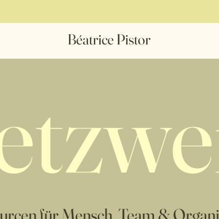
Béatrice Pistor
etzwe
urcen für Mensch, Team & Organi