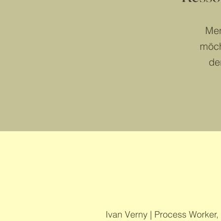
Men
möch
de
Ivan Verny | Proces