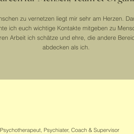
schen zu vernetzen liegt mir sehr am Herzen. D
te ich euch wichtige Kontakte mitgeben zu Mens
ren Arbeit ich schätze und ehre, die andere Berei
abdecken als ich.
s Worker, Psychotherapeut, Psychiater, Coach & Supervisor