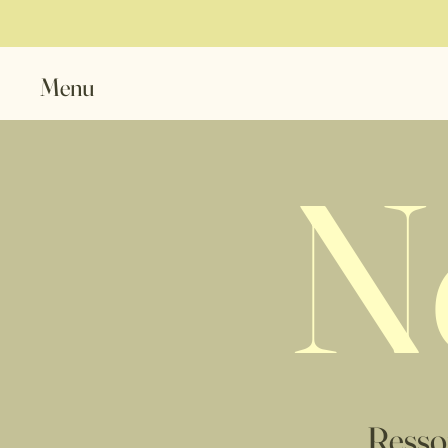
Menu
N
Resso