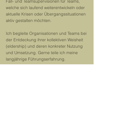
Fall- und Teamsupervisionen für Teams,
welche sich laufend weiterentwickeln oder
aktuelle Krisen oder Übergangssituationen
aktiv gestalten möchten.
Ich begleite Organisationen und Teams bei
der Entdeckung ihrer kollektiven Weisheit
(eldership) und deren konkreter Nutzung
und Umsetzung. Gerne teile ich meine
langjährige Führungserfahrung.
Gemeinsam gehen wir den Weg vom
Problem - zum Wissen - zur Weisheit - zur
Handlung.
Auf Anfrage
Kosten: